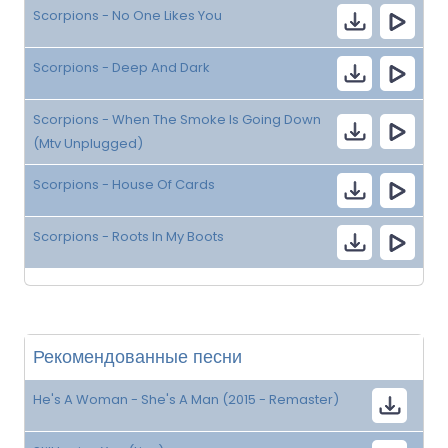
Scorpions - No One Likes You
Scorpions - Deep And Dark
Scorpions - When The Smoke Is Going Down
(Mtv Unplugged)
Scorpions - House Of Cards
Scorpions - Roots In My Boots
Рекомендованные песни
He's A Woman - She's A Man (2015 - Remaster)