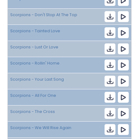
Scorpions - Don't Stop At The Top
Scorpions - Tainted Love
Scorpions - Lust Or Love
Scorpions - Rollin' Home
Scorpions - Your Last Song
Scorpions - All For One
Scorpions - The Cross
Scorpions - We Will Rise Again