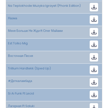
Na Teplokhode Muzyka Igrayet (Phonk Edition)
Назма
Меня Больше Не Жди ft Олег Майами
Est Tolko Mig
Восточная Песня
Trillium Hardtekk (Sped Up)
#Деткаламбада
Si Ai Funk Ft Løcid
Лагерная Ft Saluki