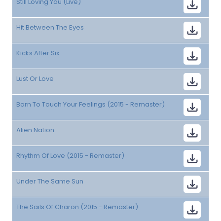
Still Loving You (Live)
Hit Between The Eyes
Kicks After Six
Lust Or Love
Born To Touch Your Feelings (2015 - Remaster)
Alien Nation
Rhythm Of Love (2015 - Remaster)
Under The Same Sun
The Sails Of Charon (2015 - Remaster)